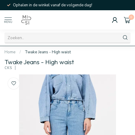
Ophalen in de winkel vanaf de volgende dag!
0
MENU
Home
/
Twake Jeans - High waist
Twake Jeans - High waist
CKS