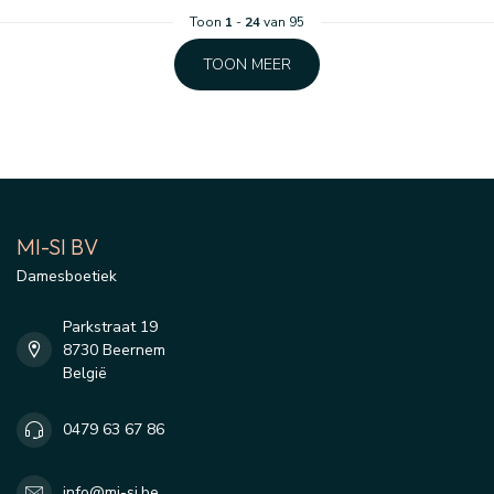
Toon
1
-
24
van 95
TOON MEER
MI-SI BV
Damesboetiek
Parkstraat 19
8730 Beernem
België
0479 63 67 86
info@mi-si.be