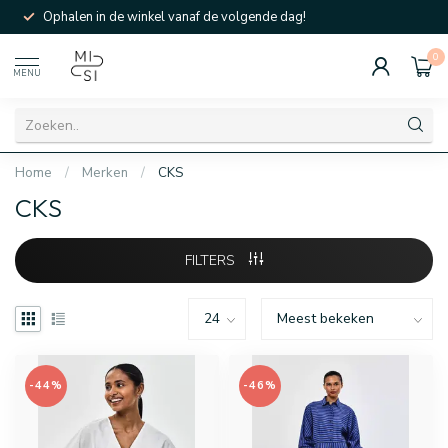
Ophalen in de winkel vanaf de volgende dag!
0
MENU
Home
/
Merken
/
CKS
CKS
FILTERS
-44%
-46%