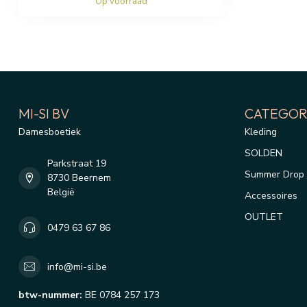
Op voorraad
MI-SI BV
CATEGOR
Damesboetiek
Kleding
SOLDEN
Parkstraat 19
Summer Drop 
8730 Beernem
België
Accessoires
OUTLET
0479 63 67 86
info@mi-si.be
btw-nummer:
BE 0784 257 173