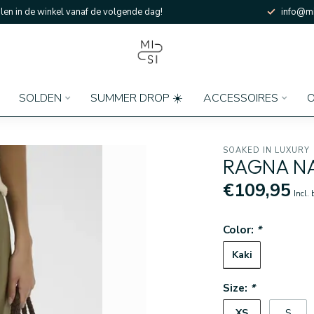
en in de winkel vanaf de volgende dag!
info@mi
SOLDEN
SUMMER DROP ☀️
ACCESSOIRES
O
SOAKED IN LUXURY
RAGNA NA
€109,95
Incl.
Color:
*
Kaki
Size:
*
XS
S