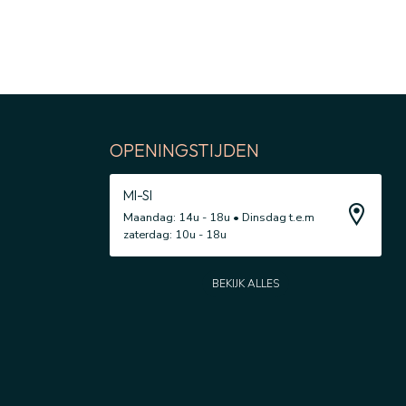
OPENINGSTIJDEN
MI-SI
Maandag: 14u - 18u • Dinsdag t.e.m
zaterdag: 10u - 18u
BEKIJK ALLES