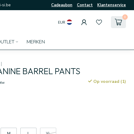
-si.be
Cadeaubon
Contact
Klantenservice
0
EUR
UTLET
MERKEN
NINE BARREL PANTS
Op voorraad (1)
 btw
M
L
XL