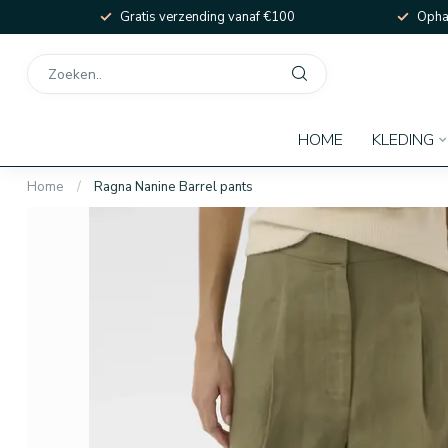
Gratis verzending vanaf €100
Ophal
HOME
KLEDING
Home
/
Ragna Nanine Barrel pants