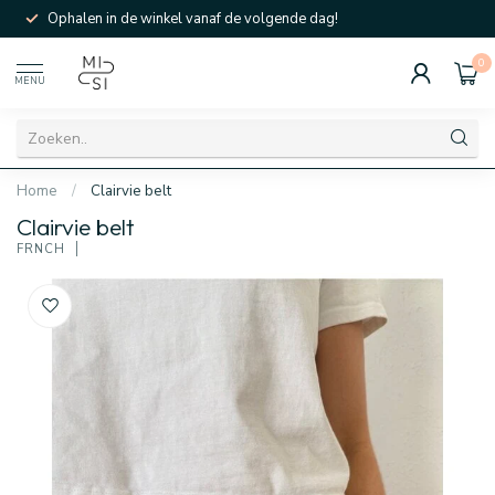
Ophalen in de winkel vanaf de volgende dag!
0
MENU
Home
/
Clairvie belt
Clairvie belt
FRNCH