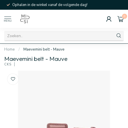
Ophalen in de winkel vanaf de volgende dag!
0
MENU
Home
/
Maevemini belt - Mauve
Maevemini belt - Mauve
CKS