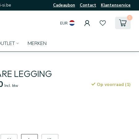
-si.be
Cadeaubon
Contact
Klantenservice
0
EUR
UTLET
MERKEN
ARE LEGGING
0
Op voorraad (1)
Incl. btw