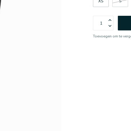
XS
S
Toevoegen om te verge