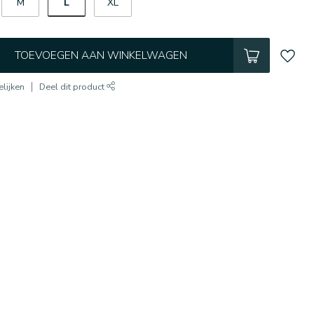
L
M
XL
TOEVOEGEN AAN WINKELWAGEN
lijken
Deel dit product