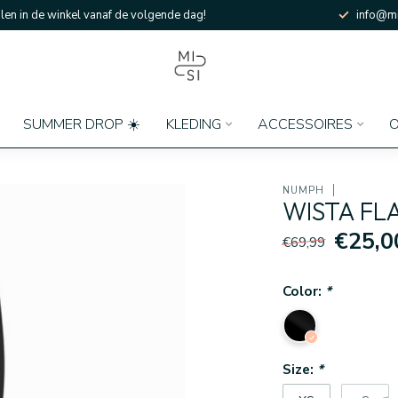
en in de winkel vanaf de volgende dag!
info@mi
SUMMER DROP ☀️
KLEDING
ACCESSOIRES
O
NÜMPH
WISTA FL
€25,0
€69,99
Color:
*
Size:
*