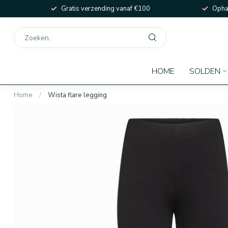
Gratis verzending vanaf €100
Ophal
HOME
SOLDEN
Home
/
Wista flare legging