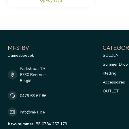
Op voorraad
MI-SI BV
CATEGOR
Damesboetiek
SOLDEN
Summer Drop 
Parkstraat 19
Kleding
8730 Beernem
België
Accessoires
OUTLET
0479 63 67 86
info@mi-si.be
btw-nummer:
BE 0784 257 173