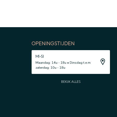
OPENINGSTIJDEN
MI-SI
Maandag: 14u - 18u • Dinsdag t.e.m
zaterdag: 10u - 18u
BEKIJK ALLES