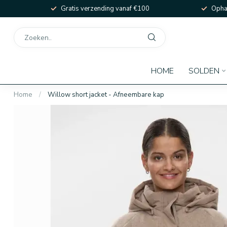
Gratis verzending vanaf €100
Ophal
HOME
SOLDEN
Home
/
Willow short jacket - Afneembare kap