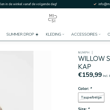
en in de winkel vanaf de volgende dag!
info@mi
SUMMER DROP ☀️
KLEDING
ACCESSOIRES
O
NÜMPH
WILLOW S
KAP
€159,99
Incl.
Color:
*
Taupe/beige
Size:
*