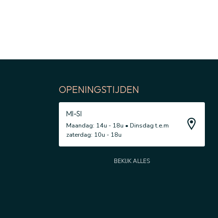
OPENINGSTIJDEN
MI-SI
Maandag: 14u - 18u • Dinsdag t.e.m
zaterdag: 10u - 18u
BEKIJK ALLES