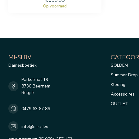
€159,99
Op voorraad
MI-SI BV
CATEGOR
Damesboetiek
SOLDEN
Summer Drop 
Parkstraat 19
Kleding
8730 Beernem
België
Accessoires
OUTLET
0479 63 67 86
info@mi-si.be