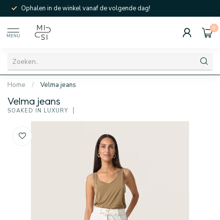
Ophalen in de winkel vanaf de volgende dag!
0
MENU
Home
/
Velma jeans
Velma jeans
SOAKED IN LUXURY