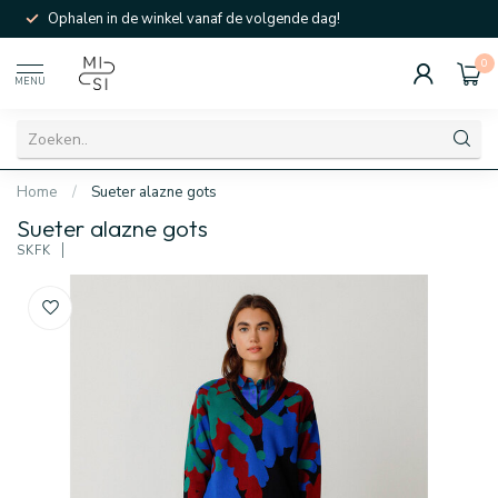
Ophalen in de winkel vanaf de volgende dag!
0
MENU
Home
/
Sueter alazne gots
Sueter alazne gots
SKFK