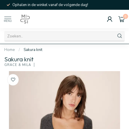
Ophalen in de winkel vanaf de volgende dag!
0
MENU
Home
/
Sakura knit
Sakura knit
GRACE & MILA