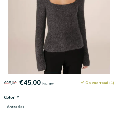
€45,00
€95,00
Op voorraad (1)
Incl. btw
Color:
*
Antraciet