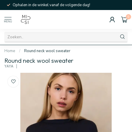
Ophalen in de winkel vanaf de volgende dag!
0
MENU
Home
/
Round neck wool sweater
Round neck wool sweater
YAYA