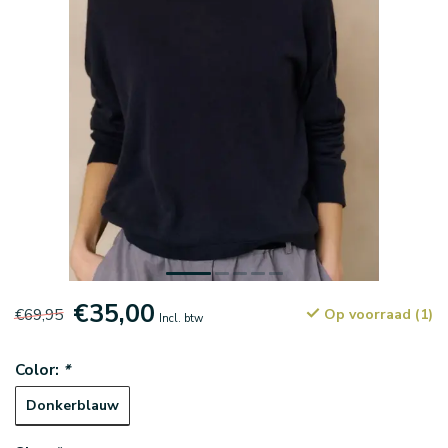
€35,00
€69,95
Op voorraad (1)
Incl. btw
Color:
*
Donkerblauw