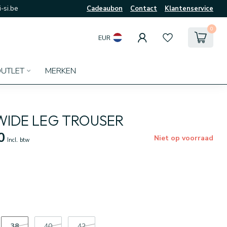
-si.be
Cadeaubon
Contact
Klantenservice
0
EUR
UTLET
MERKEN
WIDE LEG TROUSER
0
Niet op voorraad
Incl. btw
38
40
42