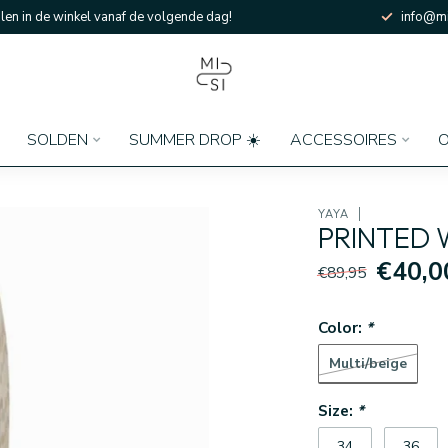
en in de winkel vanaf de volgende dag!
info@mi
SOLDEN
SUMMER DROP ☀️
ACCESSOIRES
O
YAYA
PRINTED 
€40,0
€89,95
Color:
*
Multi/beige
Size:
*
34
36