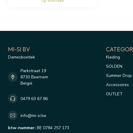
Op voorraad
MI-SI BV
CATEGOR
Damesboetiek
Kleding
SOLDEN
Parkstraat 19
Summer Drop 
8730 Beernem
België
Accessoires
OUTLET
0479 63 67 86
info@mi-si.be
btw-nummer:
BE 0784 257 173