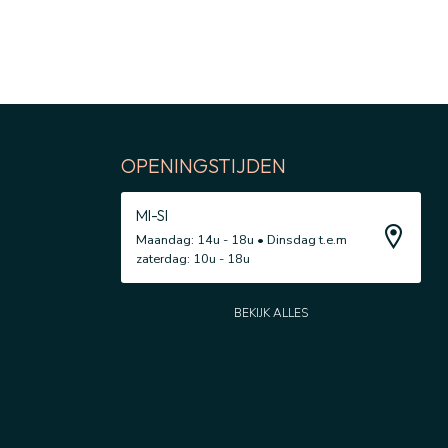
OPENINGSTIJDEN
MI-SI
Maandag: 14u - 18u • Dinsdag t.e.m
zaterdag: 10u - 18u
BEKIJK ALLES