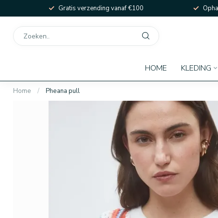
Gratis verzending vanaf €100
Ophal
HOME
KLEDING
Home
/
Pheana pull