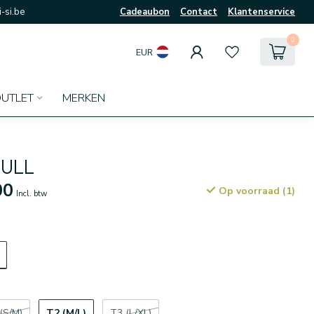
-si.be
Cadeaubon
Contact
Klantenservice
0
EUR
UTLET
MERKEN
PULL
00
Op voorraad (1)
Incl. btw
T2 (M/L)
(S/M)
T3 (L/XL)