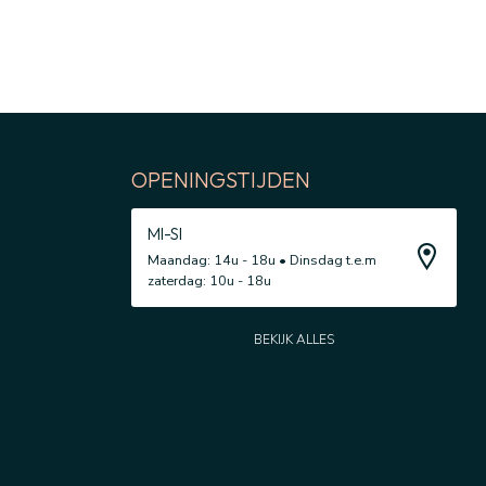
OPENINGSTIJDEN
MI-SI
Maandag: 14u - 18u • Dinsdag t.e.m
zaterdag: 10u - 18u
BEKIJK ALLES