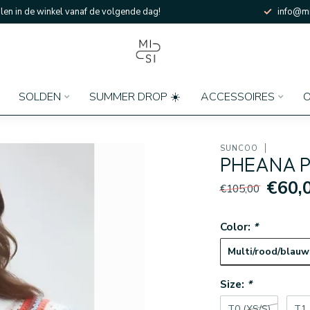
en in de winkel vanaf de volgende dag!
info@mi
SOLDEN
SUMMER DROP ☀️
ACCESSOIRES
O
SUNCOO
PHEANA 
€60,
€105,00
Color:
*
Multi/rood/blauw
Size:
*
T0 (XS/S)
T1 