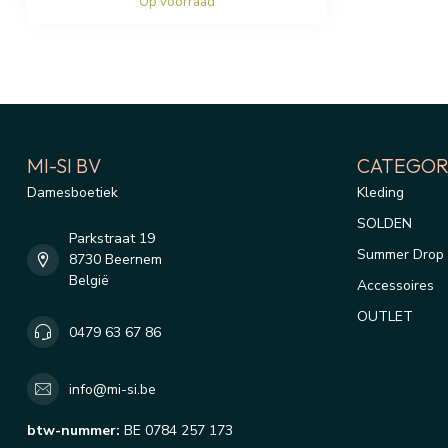
Op voorraad
MI-SI BV
CATEGOR
Damesboetiek
Kleding
SOLDEN
Parkstraat 19
Summer Drop 
8730 Beernem
België
Accessoires
OUTLET
0479 63 67 86
info@mi-si.be
btw-nummer:
BE 0784 257 173