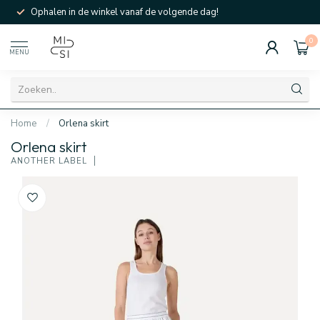
Ophalen in de winkel vanaf de volgende dag!
0
MENU
Home
/
Orlena skirt
Orlena skirt
ANOTHER LABEL