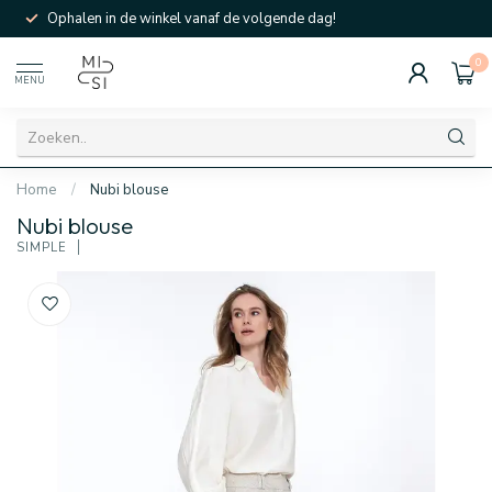
Ophalen in de winkel vanaf de volgende dag!
0
MENU
Home
/
Nubi blouse
Nubi blouse
SIMPLE