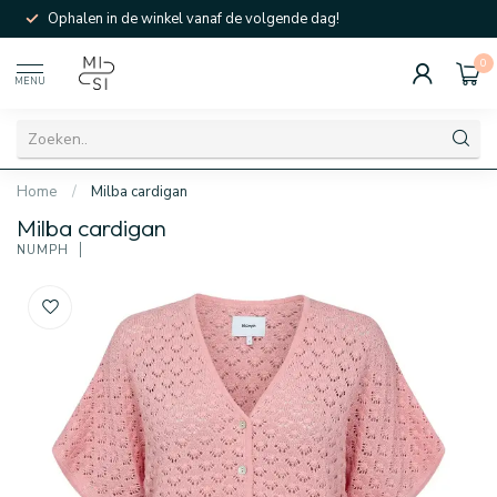
Ophalen in de winkel vanaf de volgende dag!
0
MENU
Home
/
Milba cardigan
Milba cardigan
NÜMPH