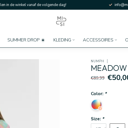
en in de winkel vanaf de volgende dag!
info@mi
SUMMER DROP ☀️
KLEDING
ACCESSOIRES
O
NÜMPH
MEADOW 
€50,0
€89,99
Color:
*
Size:
*