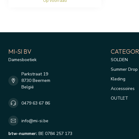
Op voorraad
MI-SI BV
CATEGOR
Damesboetiek
SOLDEN
Summer Drop 
Parkstraat 19
Kleding
8730 Beernem
België
Accessoires
OUTLET
0479 63 67 86
info@mi-si.be
btw-nummer:
BE 0784 257 173