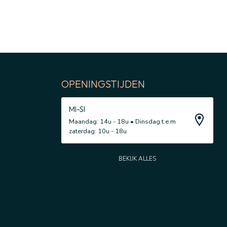
OPENINGSTIJDEN
MI-SI
Maandag: 14u - 18u • Dinsdag t.e.m
zaterdag: 10u - 18u
BEKIJK ALLES