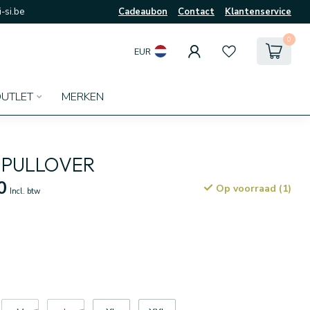
-si.be
Cadeaubon
Contact
Klantenservice
0
EUR
UTLET
MERKEN
PULLOVER
0
Op voorraad (1)
Incl. btw