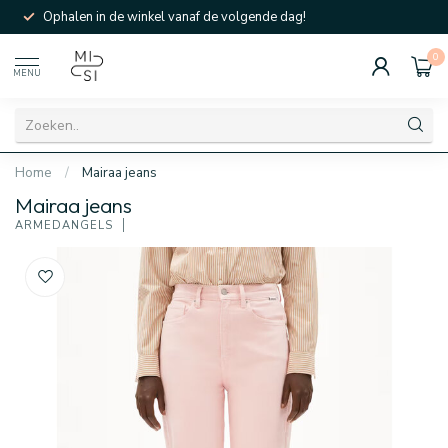
Ophalen in de winkel vanaf de volgende dag!
0
MENU
Home
/
Mairaa jeans
Mairaa jeans
ARMEDANGELS