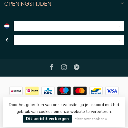
OPENINGSTIJDEN
€
Door het gebruiken van onze website, ga je akkoord met het
gebruik van cookies om onze website te verbeteren.
© Copyright 2026 MI-SI BV
- Powered by
Lightspeed
-
Lightspeed
design
by
Dyvelopment
Dit bericht verbergen
Meer over cookies »