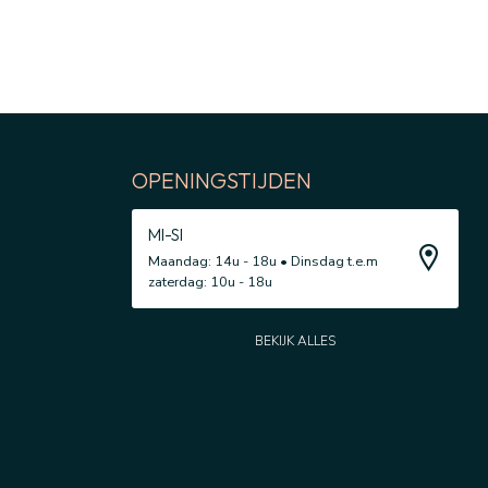
OPENINGSTIJDEN
MI-SI
Maandag: 14u - 18u • Dinsdag t.e.m
zaterdag: 10u - 18u
BEKIJK ALLES