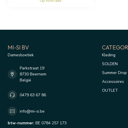
Op voorraad
MI-SI BV
CATEGOR
Damesboetiek
Kleding
SOLDEN
Parkstraat 19
Summer Drop 
8730 Beernem
België
Accessoires
OUTLET
0479 63 67 86
info@mi-si.be
btw-nummer:
BE 0784 257 173