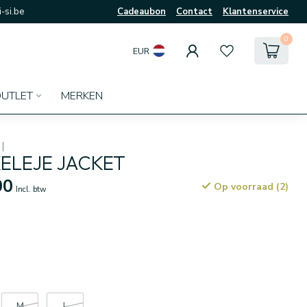
-si.be
Cadeaubon
Contact
Klantenservice
0
EUR
UTLET
MERKEN
ELEJE JACKET
00
Op voorraad (2)
Incl. btw
M
L