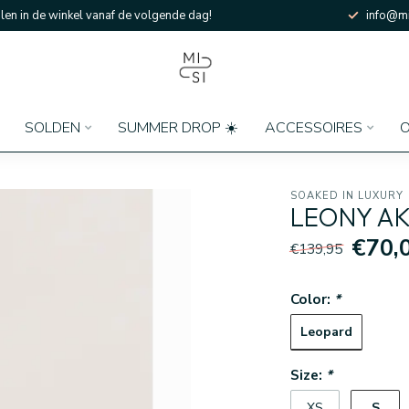
en in de winkel vanaf de volgende dag!
info@mi
SOLDEN
SUMMER DROP ☀️
ACCESSOIRES
O
SOAKED IN LUXURY
LEONY AK
€70,
€139,95
Color:
*
Leopard
Size:
*
S
XS