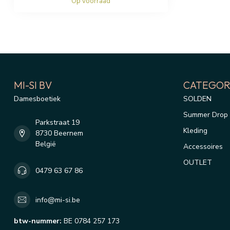
Op voorraad
MI-SI BV
CATEGOR
Damesboetiek
SOLDEN
Summer Drop 
Parkstraat 19
Kleding
8730 Beernem
België
Accessoires
OUTLET
0479 63 67 86
info@mi-si.be
btw-nummer:
BE 0784 257 173