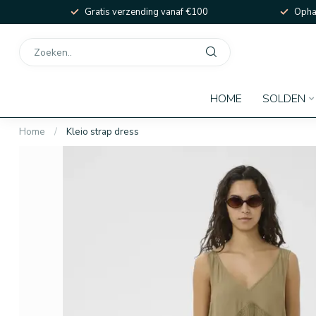
Gratis verzending vanaf €100
Ophal
HOME
SOLDEN
Home
/
Kleio strap dress