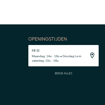
OPENINGSTIJDEN
MI-SI
Maandag: 14u - 18u • Dinsdag t.e.m
zaterdag: 10u - 18u
BEKIJK ALLES