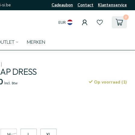
-si.be
Cadeaubon
Contact
Klantenservice
0
EUR
UTLET
MERKEN
RAP DRESS
0
Op voorraad (1)
Incl. btw
M
L
XL