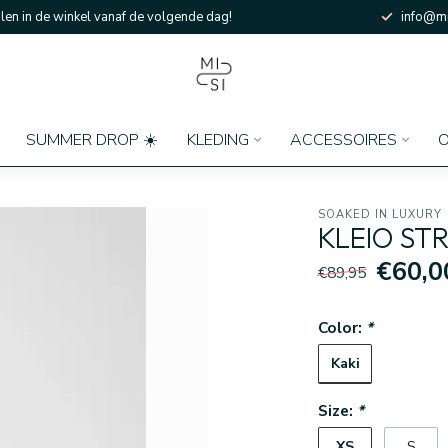
en in de winkel vanaf de volgende dag!
info@mi
SUMMER DROP ☀️
KLEDING
ACCESSOIRES
O
SOAKED IN LUXURY
KLEIO ST
€60,0
€89,95
Color:
*
Kaki
Size:
*
XS
S