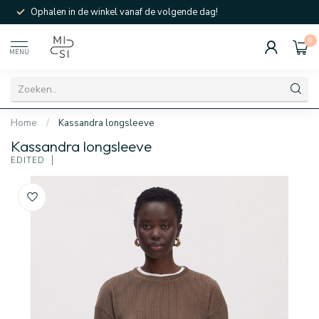
Ophalen in de winkel vanaf de volgende dag!
0
MENU
Home
/
Kassandra longsleeve
Kassandra longsleeve
EDITED