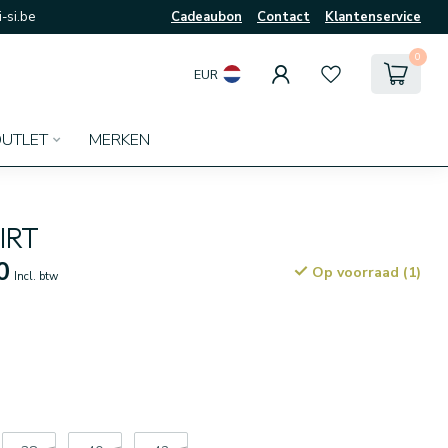
-si.be
Cadeaubon
Contact
Klantenservice
0
EUR
UTLET
MERKEN
IRT
0
Op voorraad (1)
Incl. btw