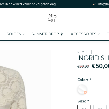
en in de winkel vanaf de volgende dag!
info@mi
SOLDEN
SUMMER DROP ☀️
ACCESSOIRES
O
NÜMPH
INGRID SH
€50,0
€69,99
Color:
*
Size:
*