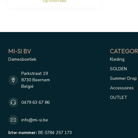
Op voorraad
MI-SI BV
CATEGOR
Damesboetiek
Kleding
SOLDEN
Parkstraat 19
Summer Drop 
8730 Beernem
België
Accessoires
OUTLET
0479 63 67 86
info@mi-si.be
btw-nummer:
BE 0784 257 173