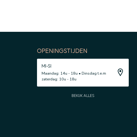
OPENINGSTIJDEN
MI-SI
Maandag: 14u - 18u • Dinsdag t.e.m
zaterdag: 10u - 18u
BEKIJK ALLES