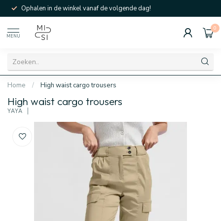
Ophalen in de winkel vanaf de volgende dag!
0
MENU
Home
/
High waist cargo trousers
High waist cargo trousers
YAYA