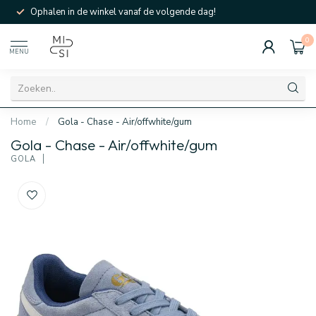
Ophalen in de winkel vanaf de volgende dag!
0
MENU
Home
/
Gola - Chase - Air/offwhite/gum
Gola - Chase - Air/offwhite/gum
GOLA