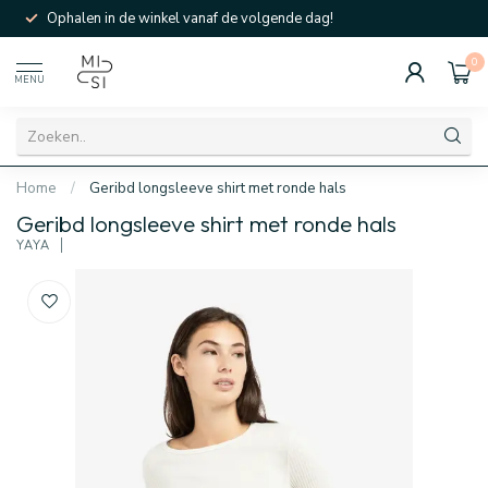
Ophalen in de winkel vanaf de volgende dag!
0
MENU
Home
/
Geribd longsleeve shirt met ronde hals
Geribd longsleeve shirt met ronde hals
YAYA