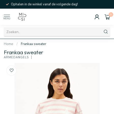
Ophalen in de winkel vanaf de volgende dag!
0
MENU
Home
/
Frankaa sweater
Frankaa sweater
ARMEDANGELS