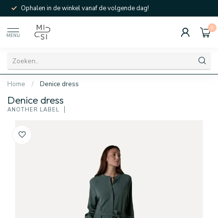
Ophalen in de winkel vanaf de volgende dag!
0
MENU
Home
/
Denice dress
Denice dress
ANOTHER LABEL