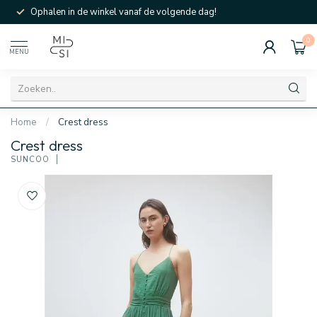
Ophalen in de winkel vanaf de volgende dag!
0
MENU
Home
/
Crest dress
Crest dress
SUNCOO