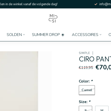
en in de winkel vanaf de volgende dag!
info@mi
SOLDEN
SUMMER DROP ☀️
ACCESSOIRES
O
SIMPLE
CIRO PAN
€70,
€119,95
Color:
*
Camel
Size:
*
S
M