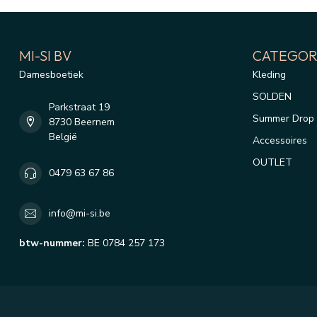
MI-SI BV
CATEGOR
Damesboetiek
Kleding
SOLDEN
Parkstraat 19
Summer Drop 
8730 Beernem
België
Accessoires
OUTLET
0479 63 67 86
info@mi-si.be
btw-nummer:
BE 0784 257 173