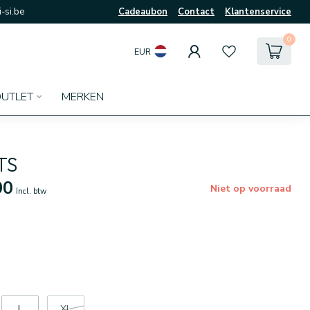
-si.be
Cadeaubon
Contact
Klantenservice
0
EUR
UTLET
MERKEN
TS
00
Niet op voorraad
Incl. btw
L
XL