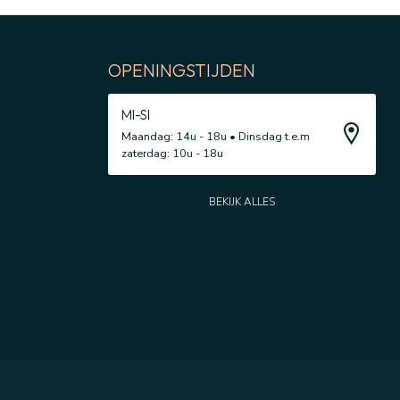
OPENINGSTIJDEN
MI-SI
Maandag: 14u - 18u • Dinsdag t.e.m
zaterdag: 10u - 18u
BEKIJK ALLES