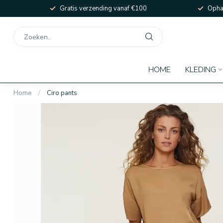
Gratis verzending vanaf €100
Ophal
HOME
KLEDING
Home
/
Ciro pants