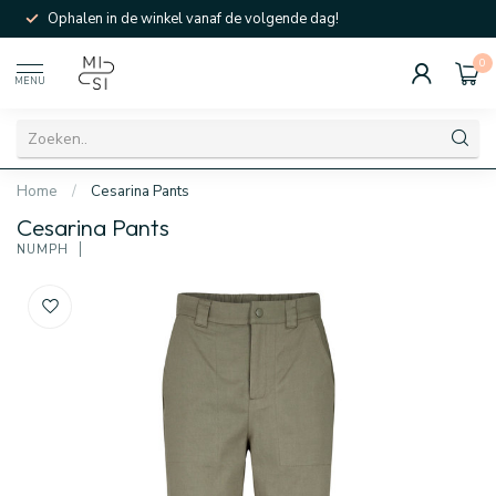
Ophalen in de winkel vanaf de volgende dag!
0
MENU
Home
/
Cesarina Pants
Cesarina Pants
NÜMPH