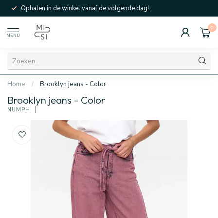
Ophalen in de winkel vanaf de volgende dag!
0
MENU
Home
/
Brooklyn jeans - Color
Brooklyn jeans - Color
NÜMPH