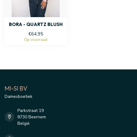
BORA - QUARTZ BLUSH
€64,95
Op voorraad
MI-SI BV
Damesboetiek
Parkstraat 19
8730 Beernem
België