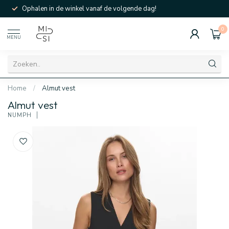
Ophalen in de winkel vanaf de volgende dag!
0
MENU
Home
/
Almut vest
Almut vest
NÜMPH