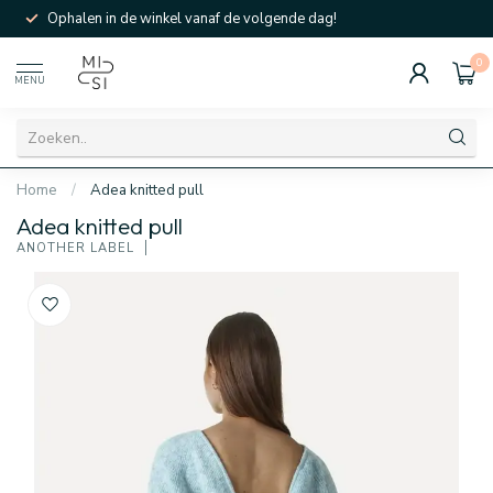
Ophalen in de winkel vanaf de volgende dag!
0
MENU
Home
/
Adea knitted pull
Adea knitted pull
ANOTHER LABEL