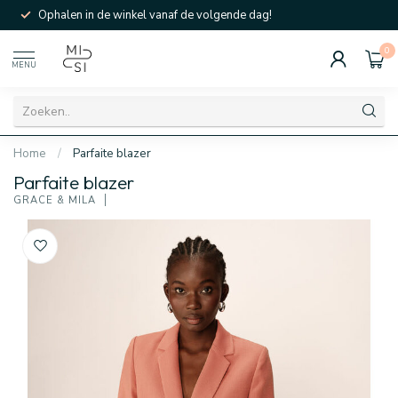
Ophalen in de winkel vanaf de volgende dag!
0
MENU
Home
/
Parfaite blazer
Parfaite blazer
GRACE & MILA